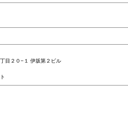
丁目２０−１ 伊坂第２ビル
ト