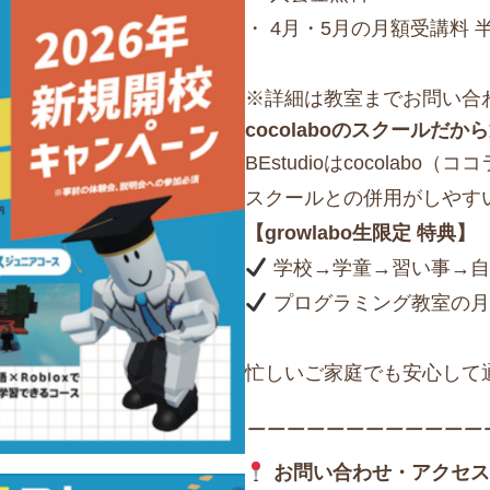
・ 4月・5月の月額受講料 
※詳細は教室までお問い合
cocolaboのスクールだ
BEstudioはcocola
スクールとの併用がしやす
【growlabo生限定 特典】
学校→学童→習い事→自
プログラミング教室の月
忙しいご家庭でも安心して
ーーーーーーーーーーーー
お問い合わせ・アクセス