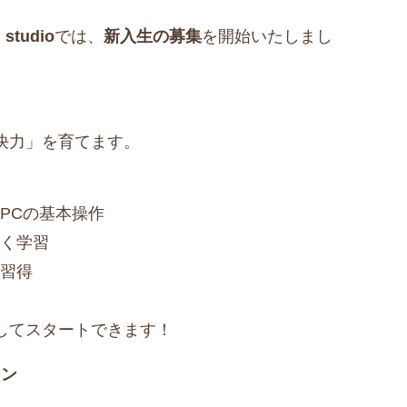
tudio
では、
新入生の募集
を開始いたしまし
決力」を育てます。
PCの基本操作
く学習
習得
してスタートできます！
ーン