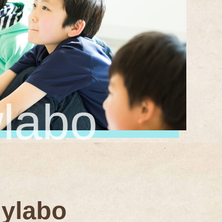
labo
dylabo