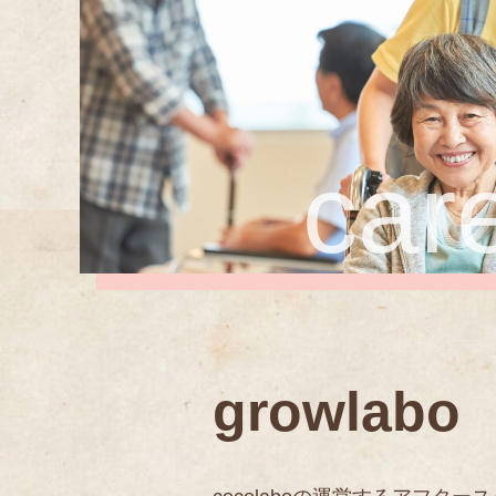
car
growlabo