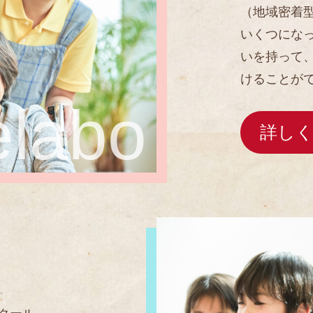
（地域密着
いくつにな
いを持って
けることが
elabo
詳し