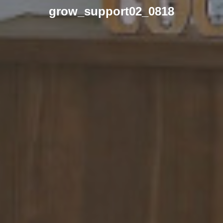
grow_support02_0818